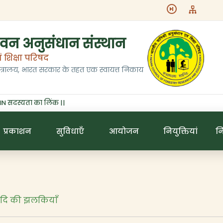
विदाएँ
फोटो गैलरी
 वन अनुसंधान संस्थान
शिक्षा परिषद
ंत्रालय, भारत सरकार के तहत एक स्वायत्त निकाय
दस्यता का लिंक ||
प्रकाशन
सुविधाएँ
आयोजन
नियुक्तियां
न
 आदि की झलकियाँ