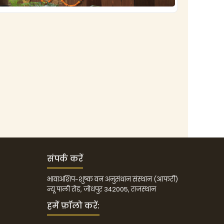
संपर्क करें
भावाअशिप-शुष्क वन अनुसंधान संस्थान (आफरी)
न्यू पाली रोड, जोधपुर 342005, राजस्थान
हमें फ़ॉलो करें: