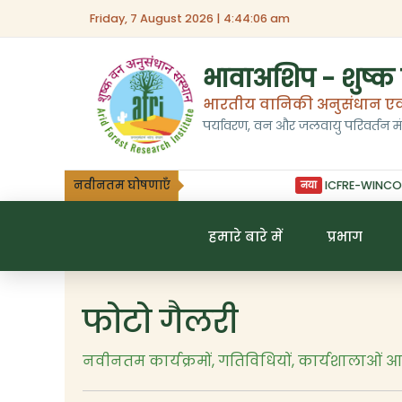
Friday, 7 August 2026 | 4:44:07 am
त्वरित लिंक
हमारे बारे में
भर्ती
नि
भावाअशिप - शुष्क
भारतीय वानिकी अनुसंधान एवं 
संस्थान का अधिदेश
संपर्क करें
पर्यावरण, वन और जलवायु परिवर्तन म
नवीनतम घोषणाएँ
ICFRE-WINCOIN स
नया
हमारे बारे में
प्रभाग
फोटो गैलरी
नवीनतम कार्यक्रमों, गतिविधियों, कार्यशालाओं