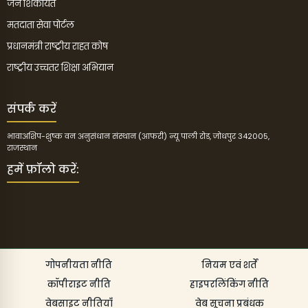
जन शिकायत
मतदाता सेवा पोर्टल
प्रधानमंत्री राष्ट्रीय राहत कोष
राष्ट्रीय उच्चतर शिक्षा अभियान
संपर्क करें
भावाअशिप-शुष्क वन अनुसंधान संस्थान (आफरी) न्यू पाली रोड, जोधपुर 342005,
राजस्थान
हमें फ़ॉलो करें:
गोपनीयता नीति
नियम एवं शर्तें
कॉपीराइट नीति
हाइपरलिंकिंग नीति
वेबसाइट नीतियाँ
वेब सूचना प्रबंधक