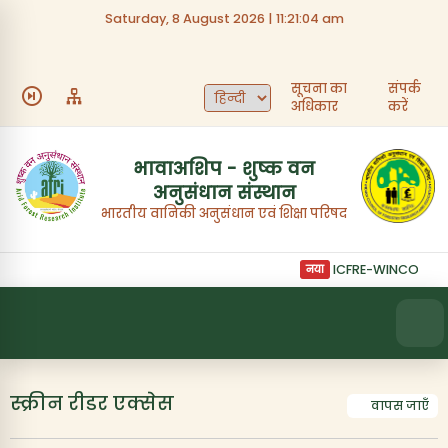
Saturday, 8 August 2026 | 11:21:04 am
त्वरित लिंक
सूचना का
संपर्क
हमारे बारे में
भर्ती
अधिकार
करें
निविदाएँ
फोटो गैलरी
भावाअशिप - शुष्क वन
अनुसंधान संस्थान
संस्थान का अधिदेश
संपर्क करें
भारतीय वानिकी अनुसंधान एवं शिक्षा परिषद
ICFRE-WINCOIN सदस
नया
स्क्रीन रीडर एक्सेस
वापस जाएँ