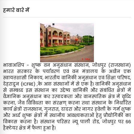
आईसीएफआरई - एएफआरआई, जोधपुर में अधिकृत चिकित्सा
हमारे बारे में
परिचारक (एएमए) के नामांकन के संबंध में
( 0.57 MB)
अद्यतन: 12 May 2026
कार्यकलाप
राजस्थान में खेजरी समुदाय की मृत्यु दर पर एक दिवसीय
विचार-विमर्श संगोष्ठी
भावाअशिप - शुष्क वन अनुसंधान संस्थान, जोधपुर (राजस्थान)
( 0.03 MB)
अद्यतन: 28 April 2025
भारत सरकार के पर्यावरण एवं वन मंत्रालय के अधीन एक
स्वायत्तशासी निकाय, भारतीय वानिकी अनुसंधान एवं शिक्षा परिषद,
देहरादून (ICFRE) ,के आठ संस्थानों में से एक है। वानिकी अनुसंधान
से सम्बध्द इस संस्थान का उद्देष्य वानिकी और संबंधित क्षेत्रों में
वैज्ञानिक अनुसंधान कर उत्पादकता और वानस्पतिक क्षेत्र में वृध्दि
करना, जैव विविधता का संरक्षण् करना तथा संस्थान के निर्धारित
कार्य क्षेत्रों राजस्थान, गुजरात, दादरा और नागर हवेली के गर्म शुष्क
और अर्ध्द शुष्क क्षेत्रों में स्थानीय आवश्यकताओं हेतु प्रौद्योगिकी का
विकास करना है। संस्थान परिसर न्यू पाली रोड, जोधपुर पर 66
हैक्टेयर क्षेत्र में फैला हुआ है।