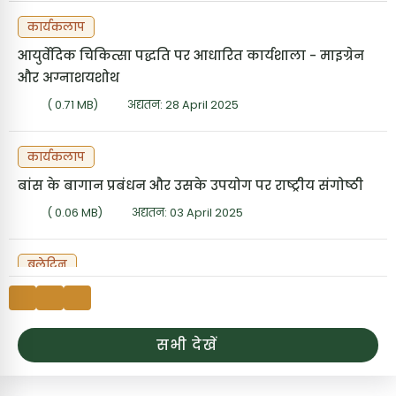
कार्यकलाप
आयुर्वेदिक चिकित्सा पद्धति पर आधारित कार्यशाला - माइग्रेन
और अग्नाशयशोथ
( 0.71 MB)
अद्यतन: 28 April 2025
कार्यकलाप
बांस के बागान प्रबंधन और उसके उपयोग पर राष्ट्रीय संगोष्ठी
( 0.06 MB)
अद्यतन: 03 April 2025
बुलेटिन
आईसीएफआरई-आफरी, जोधपुर नर्सरी में उपलब्ध गुणवत्तापूर्ण
रोपण सामग्री (QPM) और अन्य का विवरण (1.8.2026)
( 1.02 MB)
अद्यतन: 06 August 2026
सभी देखें
बुलेटिन