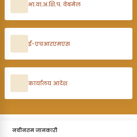
भा.वा.अ.शि.प. वेबमेल
ई-एचआरएमएस
कार्यालय आदेश
नवीनतम जानकारी