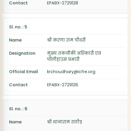
EPABX-2729128
श्री करणा राम चौधरी
मुख्य तकनीकी अधिकारी एवं
पॉलीहाउस प्रभारी
krchoudhary@icfre.org
EPABX-2729126
श्री थानाराम राठौड़