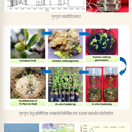
गुग्गुल बायोरिएक्टर
गुग्गुल हेतु सोमैटिक एम्ब्रायोजेनेसिस एवं ऊतक संवर्धन प्रोटोकॉल