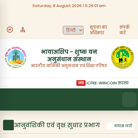
Saturday, 8 August 2026 | 5:29:02 am
त्वरित लिंक
सूचना का
संपर्क
हमारे बारे में
भर्ती
अधिकार
करें
निविदाएँ
फोटो गैलरी
भावाअशिप - शुष्क वन
अनुसंधान संस्थान
संस्थान का अधिदेश
संपर्क करें
भारतीय वानिकी अनुसंधान एवं शिक्षा परिषद
ICFRE-WINCOIN सदस्यता का लि
नया
आनुवंशिकी एवं वृक्ष सुधार प्रभाग
वापस जाएँ