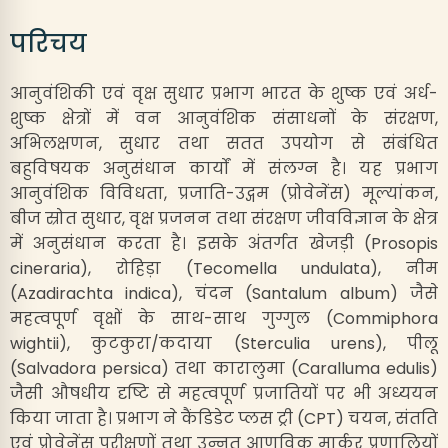
परिचय
आनुवंशिकी एवं वृक्ष सुधार प्रभाग भारत के शुष्क एवं अर्ध-
शुष्क क्षेत्रों में वन आनुवंशिक संसाधनों के संरक्षण,
अभिलक्षणन, सुधार तथा सतत उपयोग से संबंधित
बहुविषयक अनुसंधान कार्यों में संलग्न है। यह प्रभाग
आनुवंशिक विविधता, प्रजाति-उद्गम (प्रोवेनेंस) मूल्यांकन,
बीज स्रोत सुधार, वृक्ष प्रजनन तथा संरक्षण जीवविज्ञान के क्षेत्र
में अनुसंधान करता है। इसके अंतर्गत खेजड़ी (Prosopis
cineraria), रोहिड़ा (Tecomella undulata), नीम
(Azadirachta indica), चंदन (Santalum album) जैसे
महत्वपूर्ण वृक्षों के साथ-साथ गुग्गुल (Commiphora
wightii), कुटकुरा/कदाया (Sterculia urens), पीलू
(Salvadora persica) तथा कारालुमा (Caralluma edulis)
जैसी औषधीय दृष्टि से महत्वपूर्ण प्रजातियों पर भी अध्ययन
किया जाता है। प्रभाग ने कैंडिडेट प्लस ट्री (CPT) चयन, संतति
एवं प्रोवेनेंस परीक्षणों तथा उन्नत आणविक मार्कर प्रणालियों