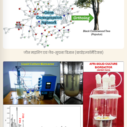
जीन माइनिंग एवं जैव-सूचना विज्ञान (बायोइन्फॉर्मेटिक्स)