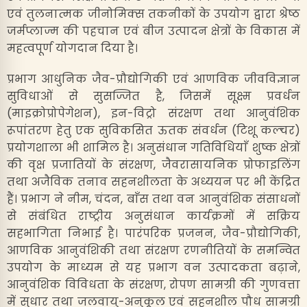
एवं तुलनात्मक जीनोमिक्स तकनीकों के उपयोग द्वारा श्रेष्ठ
जर्मप्लाज्म की पहचान एवं बीज उत्पादन क्षेत्रों के विकास में
महत्वपूर्ण योगदान दिया है।
प्रभाग आधुनिक जैव-प्रौद्योगिकी एवं आणविक जीवविज्ञान
सुविधाओं से सुसज्जित है, जिसमें सूक्ष्म प्रवर्धन
(माइक्रोप्रोपेगेशन), इन-विट्रो संरक्षण तथा आनुवंशिक
रूपांतरण हेतु एक सुविकसित ऊतक संवर्धन (टिशू कल्चर)
प्रयोगशाला भी शामिल है। अनुसंधान गतिविधियाँ शुष्क क्षेत्रों
की वृक्ष प्रजातियों के संरक्षण, जैवरासायनिक प्रोफाइलिंग
तथा अजैविक तनाव सहनशीलता के अध्ययन पर भी केंद्रित
हैं। प्रभाग ने नीम, चंदन, बाँस तथा वन आनुवंशिक संसाधनों
से संबंधित राष्ट्रीय अनुसंधान कार्यक्रमों में सक्रिय
सहभागिता निभाई है। पारंपरिक प्रजनन, जैव-प्रौद्योगिकी,
आणविक आनुवंशिकी तथा संरक्षण रणनीतियों के समन्वित
उपयोग के माध्यम से यह प्रभाग वन उत्पादकता बढ़ाने,
आनुवंशिक विविधता के संरक्षण, रोपण सामग्री की गुणवत्ता
में सुधार तथा जलवायु-अनुकूल एवं सहनशील पौध सामग्री