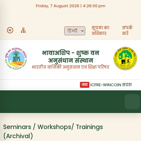
Friday, 7 August 2026 | 4:26:00 pm
त्वरित लिंक
सूचना का
संपर्क
हमारे बारे में
भर्ती
अधिकार
करें
निविदाएँ
फोटो गैलरी
भावाअशिप - शुष्क वन
अनुसंधान संस्थान
संस्थान का अधिदेश
संपर्क करें
भारतीय वानिकी अनुसंधान एवं शिक्षा परिषद
ICFRE-WINCOIN सदस्यता का
नया
Seminars / Workshops/ Trainings
(Archival)