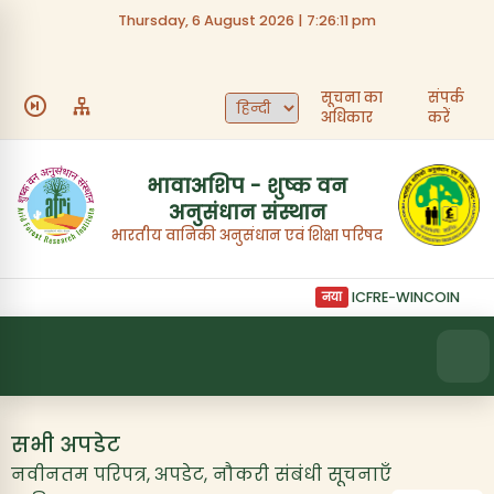
Thursday, 6 August 2026 | 7:26:11 pm
त्वरित लिंक
सूचना का
संपर्क
हमारे बारे में
भर्ती
अधिकार
करें
निविदाएँ
फोटो गैलरी
भावाअशिप - शुष्क वन
अनुसंधान संस्थान
संस्थान का अधिदेश
संपर्क करें
भारतीय वानिकी अनुसंधान एवं शिक्षा परिषद
ICFRE-WINCOIN सदस्यता
नया
सभी अपडेट
नवीनतम परिपत्र, अपडेट, नौकरी संबंधी सूचनाएँ